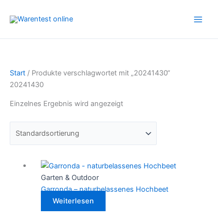
Zum
Inhalt
springen
Start
/ Produkte verschlagwortet mit „20241430“
20241430
Einzelnes Ergebnis wird angezeigt
Garten & Outdoor
Garronda – naturbelassenes Hochbeet
Weiterlesen