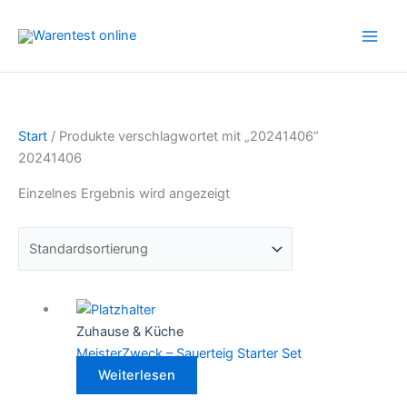
Zum
Inhalt
springen
Start
/ Produkte verschlagwortet mit „20241406“
20241406
Einzelnes Ergebnis wird angezeigt
Zuhause & Küche
MeisterZweck – Sauerteig Starter Set
Weiterlesen