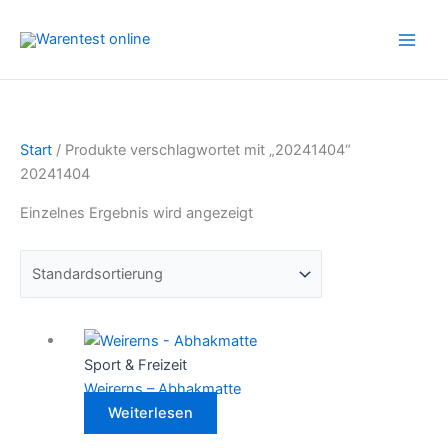
Zum
Inhalt
springen
Start
/ Produkte verschlagwortet mit „20241404“
20241404
Einzelnes Ergebnis wird angezeigt
Sport & Freizeit
Weirerns – Abhakmatte
Weiterlesen