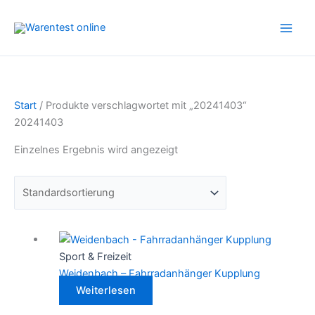
Zum
Inhalt
springen
Start
/ Produkte verschlagwortet mit „20241403“
20241403
Einzelnes Ergebnis wird angezeigt
Sport & Freizeit
Weidenbach – Fahrradanhänger Kupplung
Weiterlesen