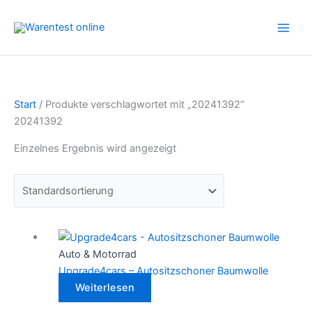
Zum
Inhalt
springen
Start
/ Produkte verschlagwortet mit „20241392“
20241392
Einzelnes Ergebnis wird angezeigt
Auto & Motorrad
Upgrade4cars – Autositzschoner Baumwolle
Weiterlesen