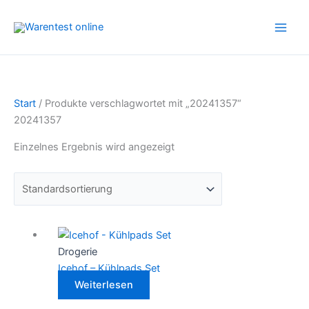
Zum
Inhalt
springen
Start
/ Produkte verschlagwortet mit „20241357“
20241357
Einzelnes Ergebnis wird angezeigt
Drogerie
Icehof – Kühlpads Set
Weiterlesen