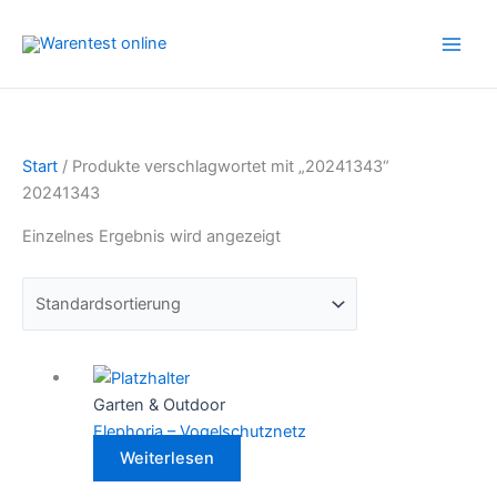
Zum
Inhalt
springen
Start
/ Produkte verschlagwortet mit „20241343“
20241343
Einzelnes Ergebnis wird angezeigt
Garten & Outdoor
Elephoria – Vogelschutznetz
Weiterlesen