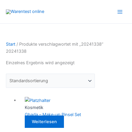
Zum
Inhalt
springen
Start
/ Produkte verschlagwortet mit „20241338“
20241338
Einzelnes Ergebnis wird angezeigt
Kosmetik
Ghada – Make-up Pinsel Set
Weiterlesen