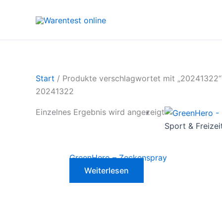
Zum
Inhalt
springen
Start
/ Produkte verschlagwortet mit „20241322“
20241322
Einzelnes Ergebnis wird angezeigt
Sport & Freizei
GreenHero – Zeckenspray
Weiterlesen