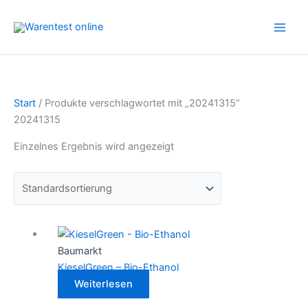
Zum
Inhalt
springen
Start
/ Produkte verschlagwortet mit „20241315“
20241315
Einzelnes Ergebnis wird angezeigt
Baumarkt
KieselGreen – Bio-Ethanol
Weiterlesen