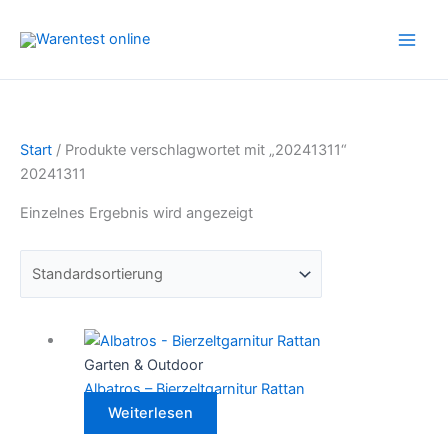
Zum
Inhalt
springen
Start
/ Produkte verschlagwortet mit „20241311“
20241311
Einzelnes Ergebnis wird angezeigt
Garten & Outdoor
Albatros – Bierzeltgarnitur Rattan
Weiterlesen