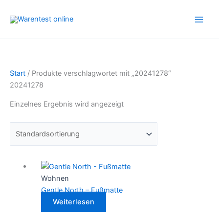
Zum
Inhalt
springen
Start
/ Produkte verschlagwortet mit „20241278“
20241278
Einzelnes Ergebnis wird angezeigt
Wohnen
Gentle North – Fußmatte
Weiterlesen