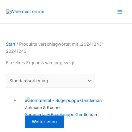
Zum
Inhalt
springen
Start
/ Produkte verschlagwortet mit „20241243“
20241243
Einzelnes Ergebnis wird angezeigt
Zuhause & Küche
Sommertal – Bügelpuppe Gentleman
Weiterlesen