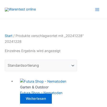
Zum
Inhalt
springen
Start
/ Produkte verschlagwortet mit „20241228“
20241228
Einzelnes Ergebnis wird angezeigt
Garten & Outdoor
Futura Shop – Nematoden
Weiterlesen