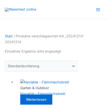
Zum
Inhalt
springen
Start
/ Produkte verschlagwortet mit „20241214“
20241214
Einzelnes Ergebnis wird angezeigt
Garten & Outdoor
Naviable – Flammlachsbrett
Weiterlesen