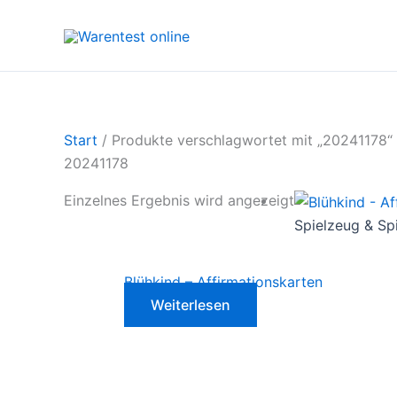
Zum
Inhalt
springen
Start
/ Produkte verschlagwortet mit „20241178“
20241178
Einzelnes Ergebnis wird angezeigt
Spielzeug & Sp
Blühkind – Affirmationskarten
Weiterlesen