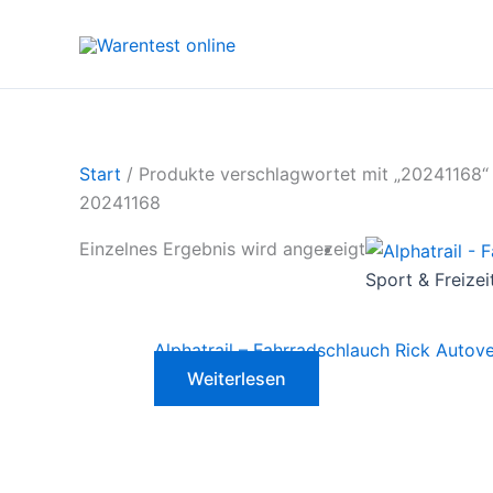
Zum
Inhalt
springen
Start
/ Produkte verschlagwortet mit „20241168“
20241168
Einzelnes Ergebnis wird angezeigt
Sport & Freizei
Alphatrail – Fahrradschlauch Rick Autove
Weiterlesen