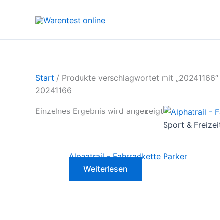
Zum
Inhalt
springen
Start
/ Produkte verschlagwortet mit „20241166“
20241166
Einzelnes Ergebnis wird angezeigt
Sport & Freizei
Alphatrail – Fahrradkette Parker
Weiterlesen