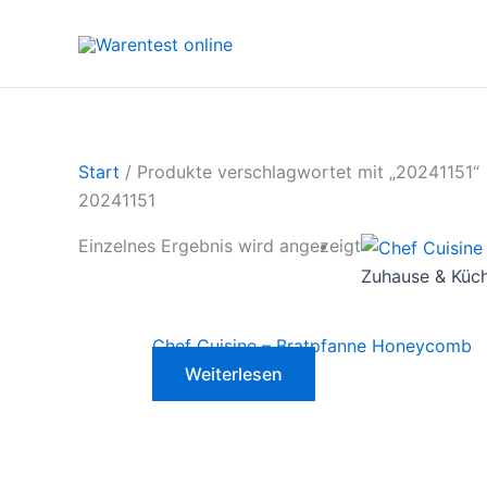
Zum
Inhalt
springen
Start
/ Produkte verschlagwortet mit „20241151“
20241151
Einzelnes Ergebnis wird angezeigt
Zuhause & Küc
Chef Cuisine – Bratpfanne Honeycomb
Weiterlesen