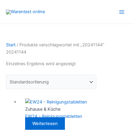
Zum
Inhalt
springen
Start
/ Produkte verschlagwortet mit „20241144“
20241144
Einzelnes Ergebnis wird angezeigt
Zuhause & Küche
EW24 – Reinigungstabletten
Weiterlesen