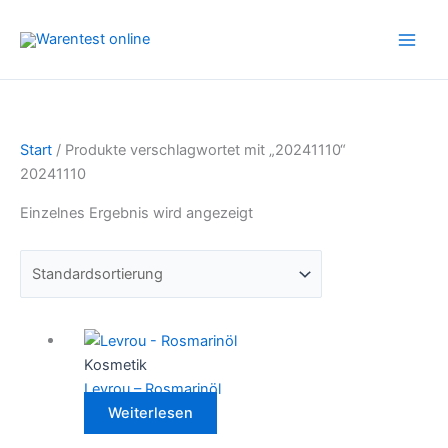
Zum
Inhalt
springen
Start
/ Produkte verschlagwortet mit „20241110“
20241110
Einzelnes Ergebnis wird angezeigt
Kosmetik
Levrou – Rosmarinöl
Weiterlesen