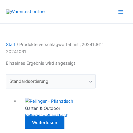
Zum
Inhalt
springen
Start
/ Produkte verschlagwortet mit „20241061“
20241061
Einzelnes Ergebnis wird angezeigt
Garten & Outdoor
Rellinger – Pflanztisch
Weiterlesen