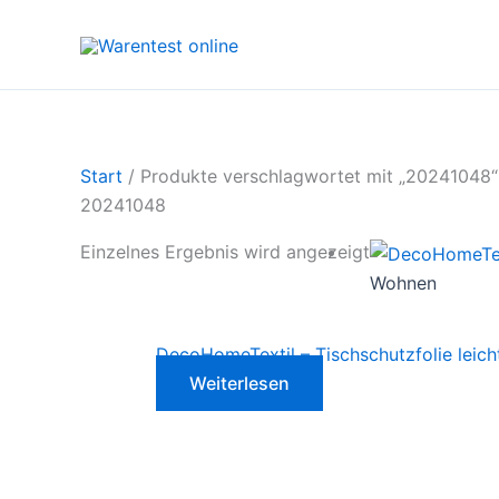
Zum
Inhalt
springen
Start
/ Produkte verschlagwortet mit „20241048“
20241048
Einzelnes Ergebnis wird angezeigt
Wohnen
DecoHomeTextil – Tischschutzfolie leich
Weiterlesen