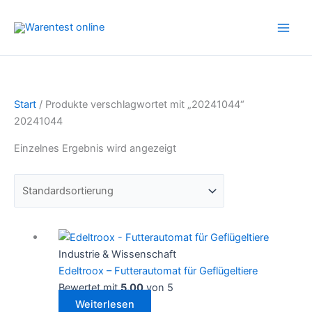
Zum
Inhalt
springen
Start
/ Produkte verschlagwortet mit „20241044“
20241044
Einzelnes Ergebnis wird angezeigt
Industrie & Wissenschaft
Edeltroox – Futterautomat für Geflügeltiere
Bewertet mit
5.00
von 5
Weiterlesen