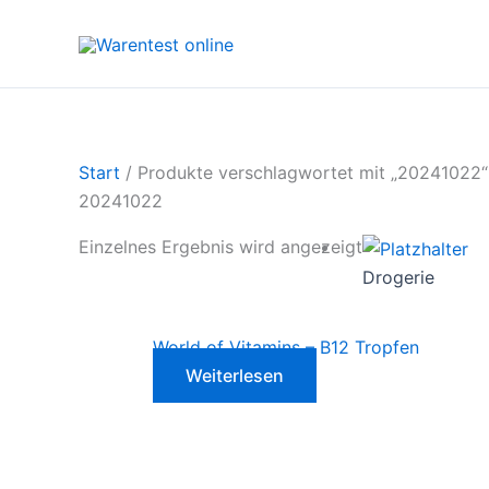
Zum
Inhalt
springen
Start
/ Produkte verschlagwortet mit „20241022“
20241022
Einzelnes Ergebnis wird angezeigt
Drogerie
World of Vitamins – B12 Tropfen
Weiterlesen