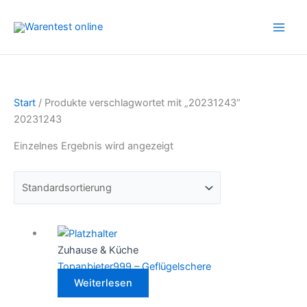
Zum
Inhalt
springen
Start
/ Produkte verschlagwortet mit „20231243“
20231243
Einzelnes Ergebnis wird angezeigt
Zuhause & Küche
Topanbieter999 – Geflügelschere
Weiterlesen