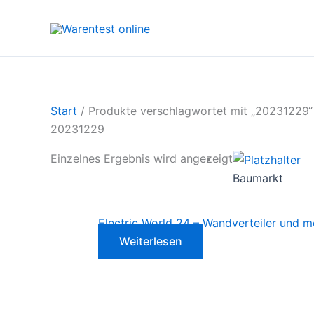
Zum
Inhalt
springen
Start
/ Produkte verschlagwortet mit „20231229“
20231229
Einzelnes Ergebnis wird angezeigt
Baumarkt
Electric World 24 – Wandverteiler und mo
Weiterlesen