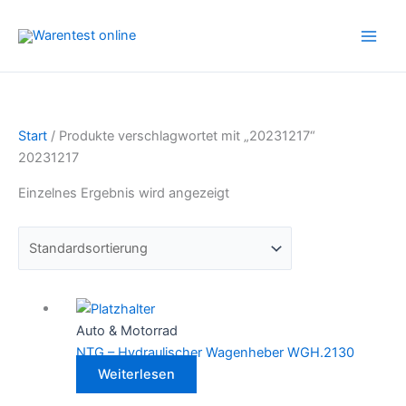
Zum
Inhalt
springen
Start
/ Produkte verschlagwortet mit „20231217“
20231217
Einzelnes Ergebnis wird angezeigt
Auto & Motorrad
NTG – Hydraulischer Wagenheber WGH.2130
Weiterlesen