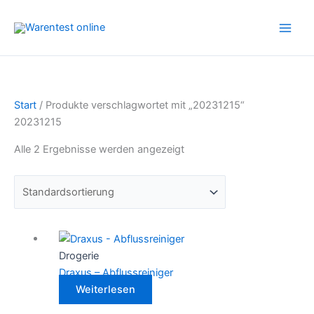
Zum
Inhalt
springen
Start
/ Produkte verschlagwortet mit „20231215“
20231215
Alle 2 Ergebnisse werden angezeigt
Drogerie
Draxus – Abflussreiniger
Weiterlesen