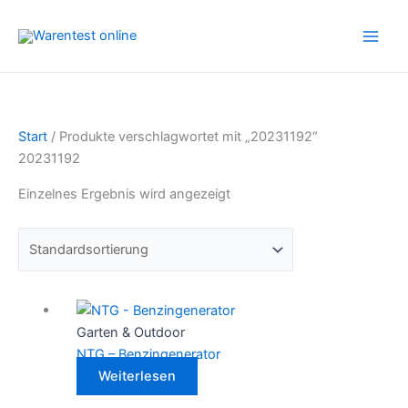
Zum
Inhalt
springen
Start
/ Produkte verschlagwortet mit „20231192“
20231192
Einzelnes Ergebnis wird angezeigt
Garten & Outdoor
NTG – Benzingenerator
Weiterlesen