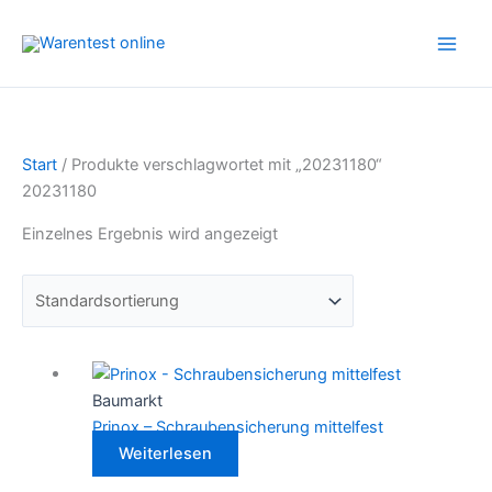
Zum
Inhalt
springen
Start
/ Produkte verschlagwortet mit „20231180“
20231180
Einzelnes Ergebnis wird angezeigt
Baumarkt
Prinox – Schraubensicherung mittelfest
Weiterlesen