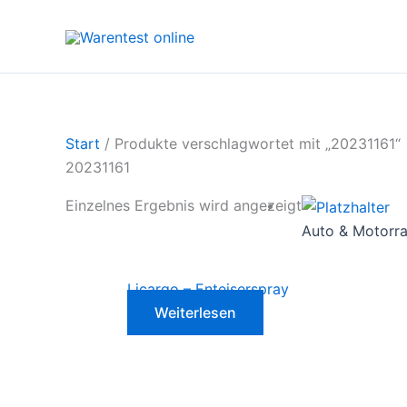
Zum
Inhalt
springen
Start
/ Produkte verschlagwortet mit „20231161“
20231161
Einzelnes Ergebnis wird angezeigt
Auto & Motorr
Licargo – Enteiserspray
Weiterlesen