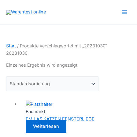
Zum
Inhalt
springen
Start
/ Produkte verschlagwortet mit „20231030“
20231030
Einzelnes Ergebnis wird angezeigt
Baumarkt
EMILAS KATZEN FENSTERLIEGE
Weiterlesen