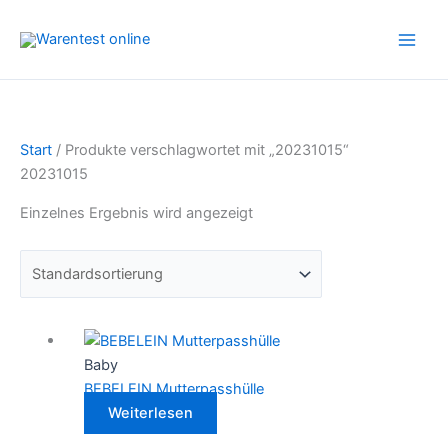
Zum
Inhalt
springen
Start
/ Produkte verschlagwortet mit „20231015“
20231015
Einzelnes Ergebnis wird angezeigt
Baby
BEBELEIN Mutterpasshülle
Weiterlesen